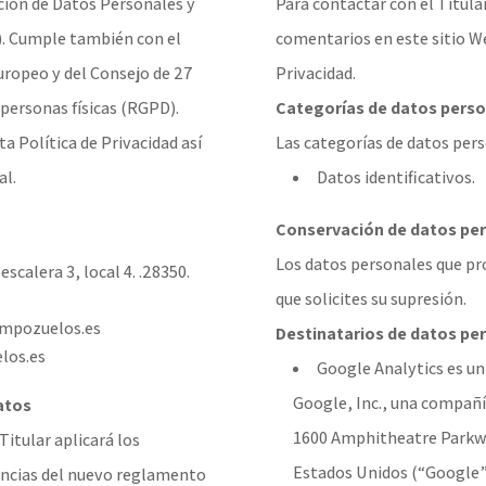
ción de Datos Personales y
Para contactar con el Titular
). Cumple también con el
comentarios en este sitio We
ropeo y del Consejo de 27
Privacidad.
s personas físicas (RGPD).
Categorías de datos perso
ta Política de Privacidad así
Las categorías de datos pers
al.
Datos identificativos.
Conservación de datos pe
Los datos personales que pr
scalera 3, local 4. .28350.
que solicites su supresión.
empozuelos.es
Destinatarios de datos pe
los.es
Google Analytics es un
Google, Inc., una compañía
datos
1600 Amphitheatre Parkwa
Titular aplicará los
Estados Unidos (“Google”
gencias del nuevo reglamento