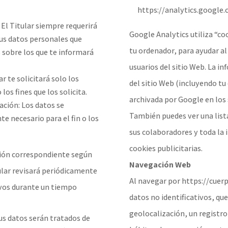
https://analytics.google
: El Titular siempre requerirá
Google Analytics utiliza “co
us datos personales que
tu ordenador, para ayudar al 
s sobre los que te informará
usuarios del sitio Web. La i
r te solicitará solo los
del sitio Web (incluyendo tu
los fines que los solicita.
archivada por Google en los 
ación: Los datos se
También puedes ver una lista
 necesario para el fin o los
sus colaboradores y toda la 
cookies publicitarias.
ación correspondiente según
Navegación Web
itular revisará periódicamente
Al navegar por https://cue
tivos durante un tiempo
datos no identificativos, que 
geolocalización, un registro 
Tus datos serán tratados de