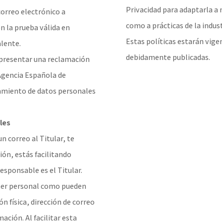
Privacidad para adaptarla a 
correo electrónico a
como a prácticas de la indust
 la prueba válida en
Estas políticas estarán vige
alente.
debidamente publicadas.
 a presentar una reclamación
 Agencia Española de
tamiento de datos personales
les
n correo al Titular, te
ión, estás facilitando
esponsable es el Titular.
cter personal como pueden
ón física, dirección de correo
ación. Al facilitar esta