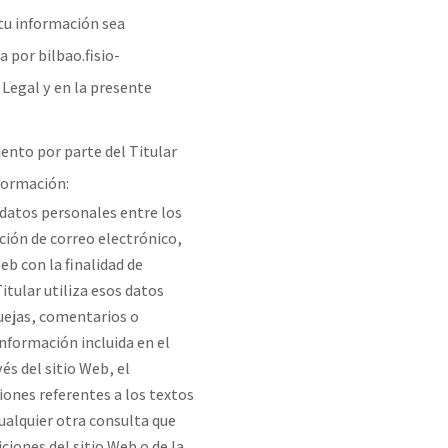
tu información sea
 por bilbao.fisio-
 Legal y en la presente
iento por parte del Titular
nformación:
 datos personales entre los
ción de correo electrónico,
eb con la finalidad de
itular utiliza esos datos
quejas, comentarios o
información incluida en el
vés del sitio Web, el
iones referentes a los textos
cualquier otra consulta que
ciones del sitio Web o de la