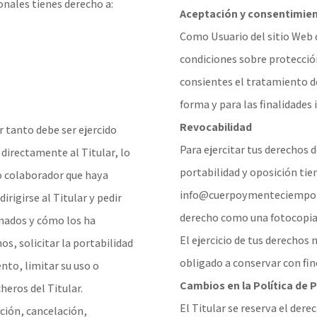
onales tienes derecho a:
Aceptación y consentimie
Como Usuario del sitio Web 
condiciones sobre protección
consientes el tratamiento de
forma y para las finalidades 
Revocabilidad
r tanto debe ser ejercido
Para ejercitar tus derechos d
 directamente al Titular, lo
portabilidad y oposición tie
 o colaborador que haya
info@cuerpoymenteciempozue
rigirse al Titular y pedir
derecho como una fotocopia d
nados y cómo los ha
El ejercicio de tus derechos 
os, solicitar la portabilidad
obligado a conservar con fin
nto, limitar su uso o
Cambios en la Política de 
cheros del Titular.
El Titular se reserva el dere
ación, cancelación,