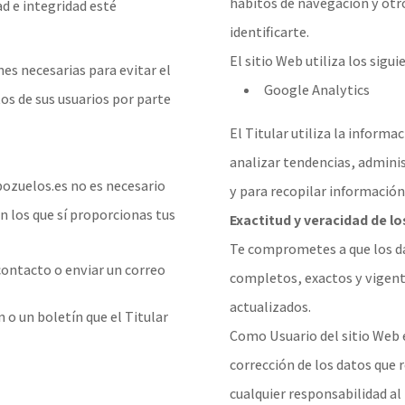
hábitos de navegación y otro
ad e integridad esté
identificarte.
El sitio Web utiliza los sigui
es necesarias para evitar el
Google Analytics
os de sus usuarios por parte
El Titular utiliza la inform
analizar tendencias, adminis
ozuelos.es no es necesario
y para recopilar informació
en los que sí proporcionas tus
Exactitud y veracidad de l
Te comprometes a que los dat
 contacto o enviar un correo
completos, exactos y vigen
actualizados.
n o un boletín que el Titular
Como Usuario del sitio Web e
corrección de los datos que r
cualquier responsabilidad al